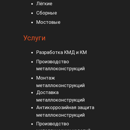
Контакты в Ухте
г. Ухта, ул. Станционная, д.4
+7 (8216) 75-09-14
tender@invest-a.ru
info@invest-a.ru
ОБРАТНЫЙ ЗВОНОК