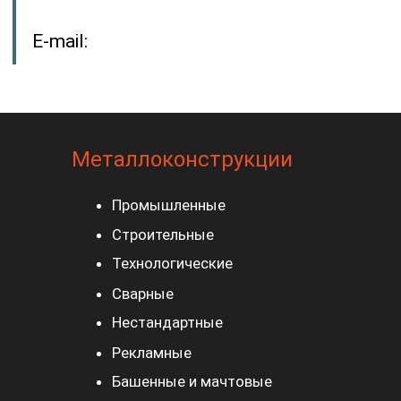
Услуги
Разработка КМД и КМ
Производство
металлоконструкций
Монтаж
металлоконструкций
Доставка
металлоконструкций
Антикоррозийная защита
металлоконструкций
Производство
металлических изделий
Здания
Ангары
Склады
Модульные здания
Каркасы зданий